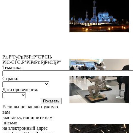
РљР°Р»РµРЅРґР°СЂСЊ
РІС‹СЃС‚Р°РІРѕРє РјРёСЂР°
Тематика:
Страна:
Дата проведения:
Если вы не нашли нужную
вам
выставку, напишите нам
письмо
на электронный адрес