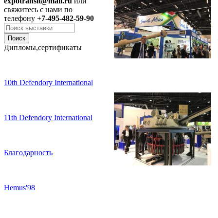
expotransit@mail.ru
или
свяжитесь с нами по
телефону
+7-495-482-59-90
Дипломы,сертификаты
10th Defendory International
11th Defendory International
Благодарность
Hemus'98