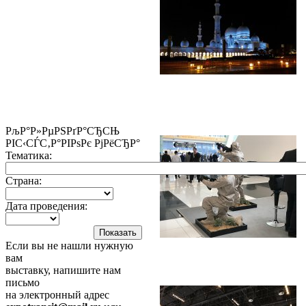
РљР°Р»РµРЅРґР°СЂСЊ
РІС‹СЃС‚Р°РІРѕРє РјРёСЂР°
Тематика:
Страна:
Дата проведения:
Если вы не нашли нужную
вам
выставку, напишите нам
письмо
на электронный адрес