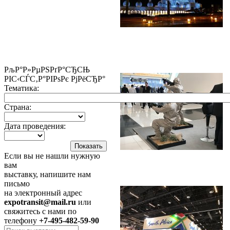
РљР°Р»РµРЅРґР°СЂСЊ
РІС‹СЃС‚Р°РІРѕРє РјРёСЂР°
Тематика:
Страна:
Дата проведения:
Если вы не нашли нужную
вам
выставку, напишите нам
письмо
на электронный адрес
expotransit@mail.ru
или
свяжитесь с нами по
телефону
+7-495-482-59-90