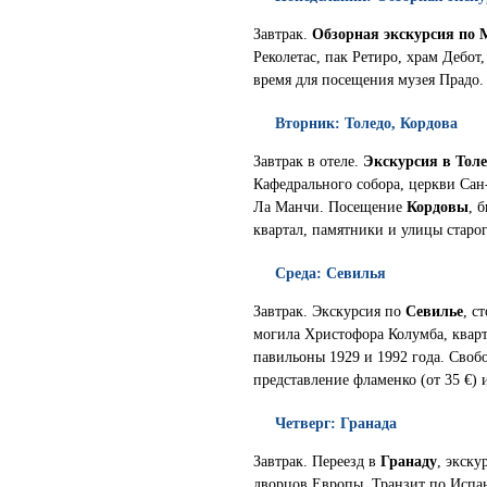
Завтрак.
Обзорная экскурсия по 
Реколетас, пак Ретиро, храм Дебот
время для посещения музея Прадо.
Вторник: Толедо, Кордова
Завтрак в отеле.
Экскурсия в Толе
Кафедрального собора, церкви Сан
Ла Манчи. Посещение
Кордовы
, 
квартал, памятники и улицы старог
Среда: Севилья
Завтрак. Экскурсия по
Севилье
, с
могила Христофора Колумба, квар
павильоны 1929 и 1992 года. Своб
представление фламенко (от 35 €)
Четверг: Гранада
Завтрак. Переезд в
Гранаду
, экск
дворцов Европы. Транзит по Испан