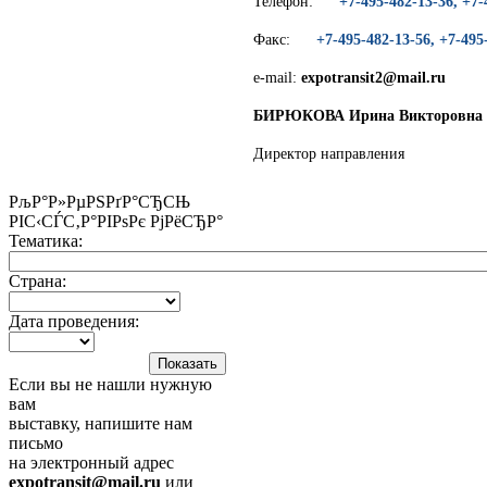
Телефон:
+7-495-482-13-36, +7-
Факс:
+7-495-482-13-56, +7-495
e-mail:
expotransit2@mail.ru
БИРЮКОВА Ирина Викторовна
Директор направления
РљР°Р»РµРЅРґР°СЂСЊ
РІС‹СЃС‚Р°РІРѕРє РјРёСЂР°
Тематика:
Страна:
Дата проведения:
Если вы не нашли нужную
вам
выставку, напишите нам
письмо
на электронный адрес
expotransit@mail.ru
или