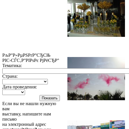
РљР°Р»РµРЅРґР°СЂСЊ
РІС‹СЃС‚Р°РІРѕРє РјРёСЂР°
Тематика:
Страна:
Дата проведения:
Если вы не нашли нужную
вам
выставку, напишите нам
письмо
на электронный адрес