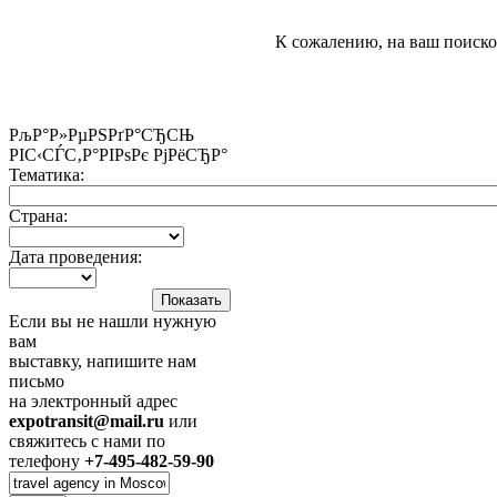
К сожалению, на ваш поиско
РљР°Р»РµРЅРґР°СЂСЊ
РІС‹СЃС‚Р°РІРѕРє РјРёСЂР°
Тематика:
Страна:
Дата проведения:
Если вы не нашли нужную
вам
выставку, напишите нам
письмо
на электронный адрес
expotransit@mail.ru
или
свяжитесь с нами по
телефону
+7-495-482-59-90