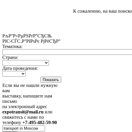
К сожалению, на ваш поиско
РљР°Р»РµРЅРґР°СЂСЊ
РІС‹СЃС‚Р°РІРѕРє РјРёСЂР°
Тематика:
Страна:
Дата проведения:
Если вы не нашли нужную
вам
выставку, напишите нам
письмо
на электронный адрес
expotransit@mail.ru
или
свяжитесь с нами по
телефону
+7-495-482-59-90