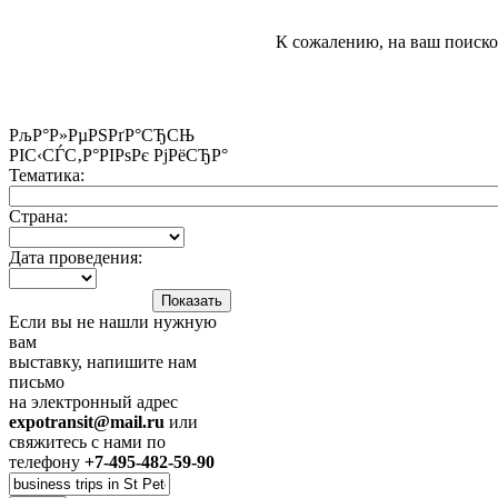
К сожалению, на ваш поиско
РљР°Р»РµРЅРґР°СЂСЊ
РІС‹СЃС‚Р°РІРѕРє РјРёСЂР°
Тематика:
Страна:
Дата проведения:
Если вы не нашли нужную
вам
выставку, напишите нам
письмо
на электронный адрес
expotransit@mail.ru
или
свяжитесь с нами по
телефону
+7-495-482-59-90