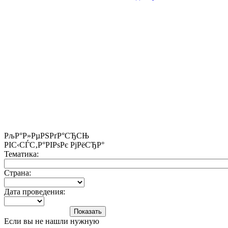
РљР°Р»РµРЅРґР°СЂСЊ
РІС‹СЃС‚Р°РІРѕРє РјРёСЂР°
Тематика:
Страна:
Дата проведения:
Если вы не нашли нужную