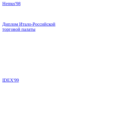
Hemus'98
Диплом Итало-Российской
торговой палаты
IDEX'99